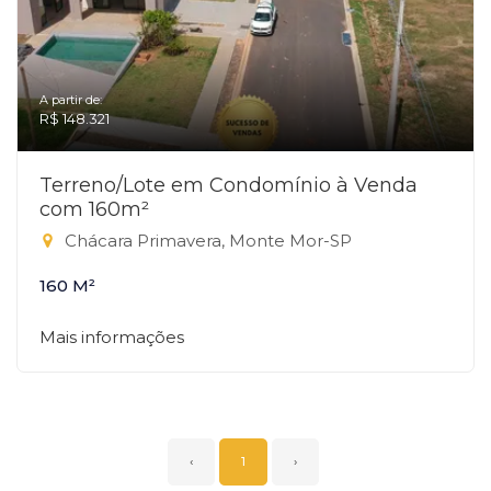
A partir de:
R$ 148.321
Terreno/Lote em Condomínio à Venda
com 160m²
Chácara Primavera, Monte Mor-SP
160 M²
Mais informações
‹
1
›