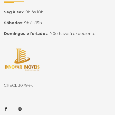
Seg à sex
:
9h às 18h
Sábados
:
9h às 15h
Domingos e feriados
:
Não haverá expediente
Página inicial
CRECI: 30794-J
Facebook
Instagram