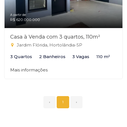
A partir de:
R$ 620.000.000
Casa à Venda com 3 quartos, 110m²
Jardim Flórida, Hortolândia-SP
3 Quartos
2 Banheiros
3 Vagas
110 m²
Mais informações
‹
1
›