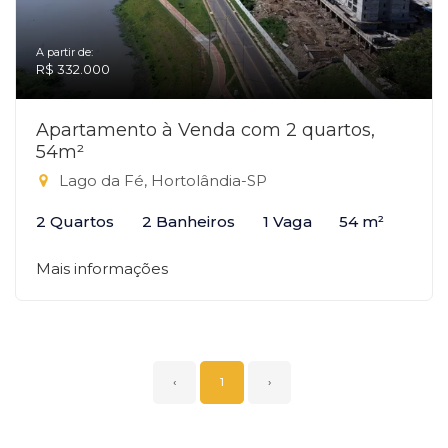
A partir de:
R$ 332.000
Apartamento à Venda com 2 quartos,
54m²
Lago da Fé, Hortolândia-SP
2 Quartos
2 Banheiros
1 Vaga
54 m²
Mais informações
‹
1
›