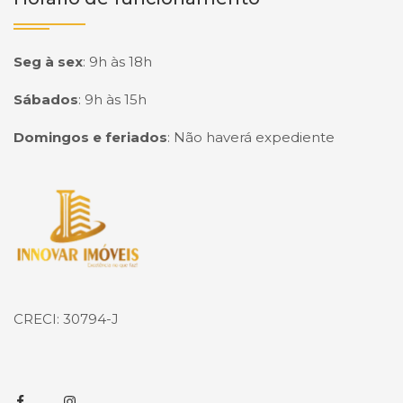
Seg à sex
:
9h às 18h
Sábados
:
9h às 15h
Domingos e feriados
:
Não haverá expediente
Página inicial
CRECI: 30794-J
Facebook
Instagram