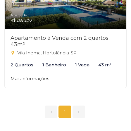
A partir de:
R$ 268.200
Apartamento à Venda com 2 quartos,
43m²
Vila Inema, Hortolândia-SP
2 Quartos
1 Banheiro
1 Vaga
43 m²
Mais informações
‹
1
›