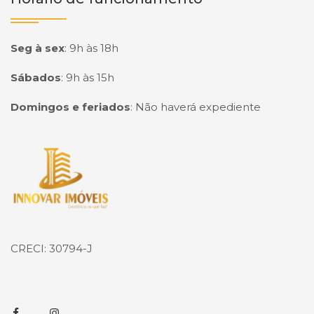
Seg à sex
:
9h às 18h
Sábados
:
9h às 15h
Domingos e feriados
:
Não haverá expediente
Página inicial
CRECI: 30794-J
Facebook
Instagram