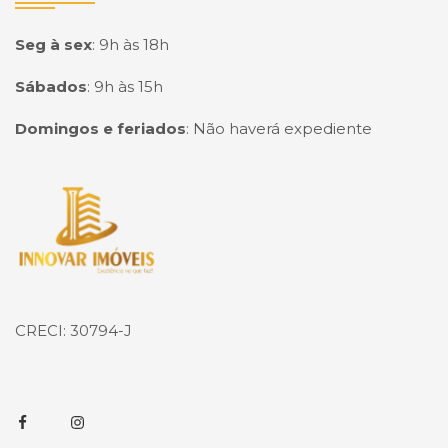
Seg à sex
:
9h às 18h
Sábados
:
9h às 15h
Domingos e feriados
:
Não haverá expediente
Página inicial
CRECI: 30794-J
Facebook
Instagram