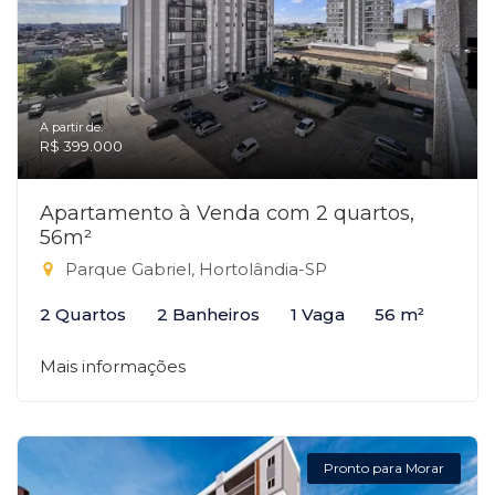
A partir de:
R$ 399.000
Apartamento à Venda com 2 quartos,
56m²
Parque Gabriel, Hortolândia-SP
2 Quartos
2 Banheiros
1 Vaga
56 m²
Mais informações
Pronto para Morar