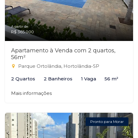
A partir de:
R$ 365.000
Apartamento à Venda com 2 quartos,
56m²
Parque Ortolândia, Hortolândia-SP
2 Quartos
2 Banheiros
1 Vaga
56 m²
Mais informações
Pronto para Morar