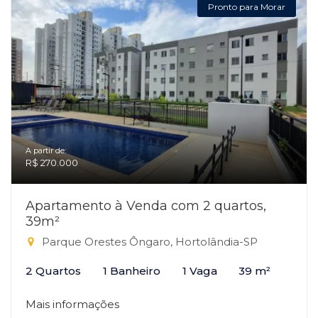
Pronto para Morar
A partir de:
R$ 270.000
Apartamento à Venda com 2 quartos,
39m²
Parque Orestes Ôngaro, Hortolândia-SP
2 Quartos
1 Banheiro
1 Vaga
39 m²
Mais informações