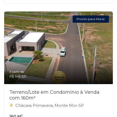
Pronto para Morar
A partir de:
R$ 148.321
Terreno/Lote em Condomínio à Venda
com 160m²
Chácara Primavera, Monte Mor-SP
160 M²