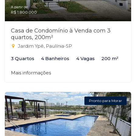
A partir de:
R$ 1.800.000
Casa de Condomínio à Venda com 3
quartos, 200m²
Jardim Ypê, Paulínia-SP
3 Quartos
4 Banheiros
4 Vagas
200 m²
Mais informações
Pronto para Morar