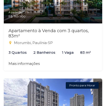
A partir de:
R$ 749.900
Apartamento à Venda com 3 quartos,
83m²
Morumbi, Paulínia-SP
3 Quartos
2 Banheiros
1 Vaga
83 m²
Mais informações
Pronto para Morar