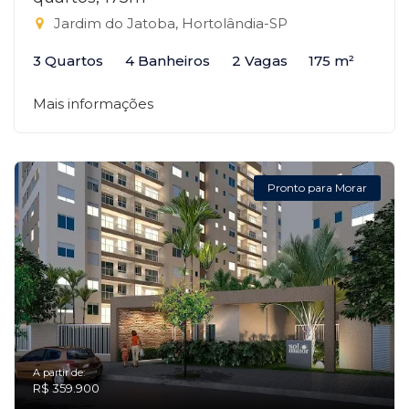
Jardim do Jatoba, Hortolândia-SP
3 Quartos
4 Banheiros
2 Vagas
175 m²
Mais informações
Pronto para Morar
A partir de:
R$ 359.900