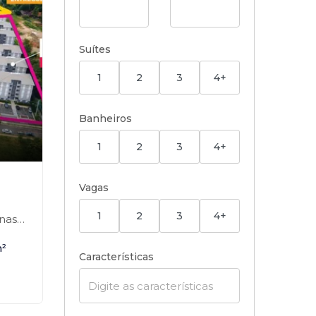
Suítes
1
2
3
4+
Banheiros
1
2
3
4+
,
Vagas
1
2
3
4+
s-SP
²
Características