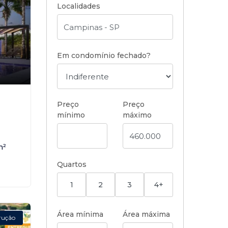
Localidades
Em condomínio fechado?
,
Preço
Preço
mínimo
máximo
m²
Quartos
1
2
3
4+
Área mínima
Área máxima
rução