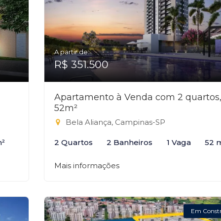
A partir de:
R$ 351.500
Apartamento à Venda com 2 quartos
52m²
Bela Aliança, Campinas-SP
m²
2 Quartos
2 Banheiros
1 Vaga
52 
Mais informações
Em Const