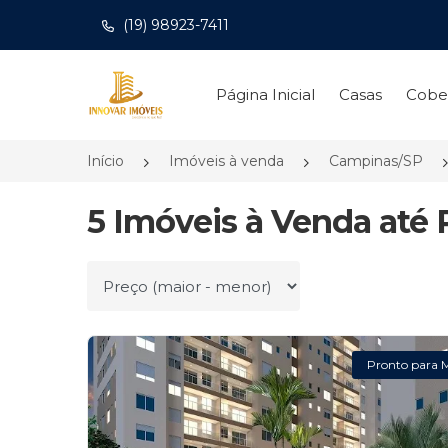
(19) 98923-7411
Página inicial
Página Inicial
Casas
Cobe
Início
Imóveis à venda
Campinas/SP
5 Imóveis à Venda até
Ordenar por
Pronto para 