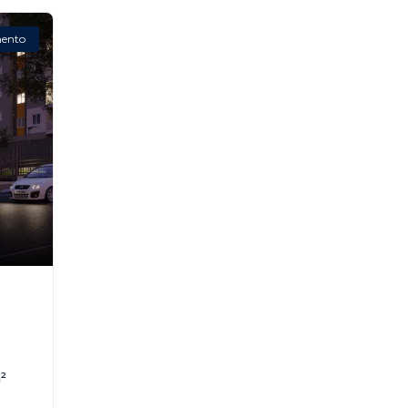
ento
²