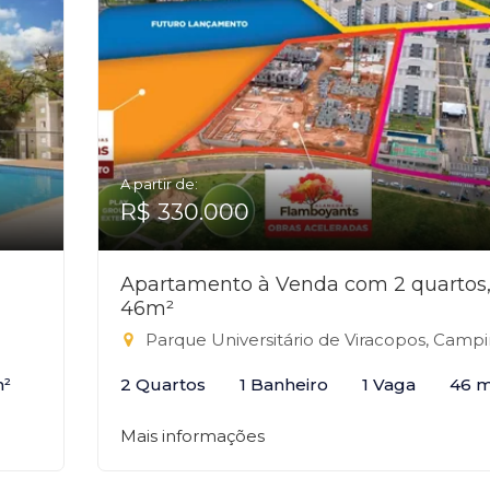
A partir de:
R$ 330.000
Apartamento à Venda com 2 quartos
46m²
Parque Universitário de Viracopos, Campina
m²
2 Quartos
1 Banheiro
1 Vaga
46 m
Mais informações